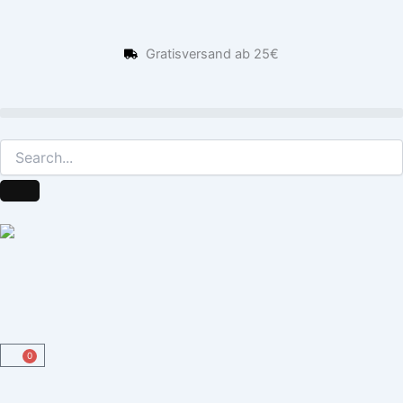
Zum
Inhalt
springen
Gratisversand ab 25€
0
Warenkorb