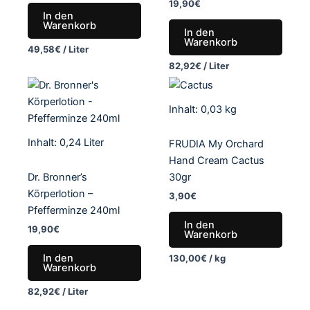
19,90
€
In den
Warenkorb
In den
Warenkorb
49,58
€
/
Liter
82,92
€
/
Liter
Inhalt: 0,03
kg
Inhalt: 0,24
Liter
FRUDIA My Orchard
Hand Cream Cactus
Dr. Bronner’s
30gr
Körperlotion –
3,90
€
Pfefferminze 240ml
In den
19,90
€
Warenkorb
In den
130,00
€
/
kg
Warenkorb
82,92
€
/
Liter