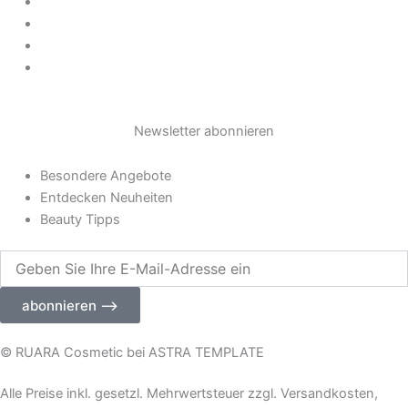
a
Datenschutz
AGB
Impressum
g
Widerrufsrecht
r
Newsletter abonnieren
a
Besondere Angebote
m
Entdecken Neuheiten
Beauty Tipps
Geben
Sie
Ihre
abonnieren ⟶
E-
Mail-
Adresse
© RUARA Cosmetic bei ASTRA TEMPLATE
ein
Alle Preise inkl. gesetzl. Mehrwertsteuer zzgl. Versandkosten,