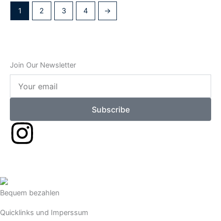
1
2
3
4
→
Join Our Newsletter
Your
email
Subscribe
I
n
s
Bequem bezahlen
t
Quicklinks und Imperssum