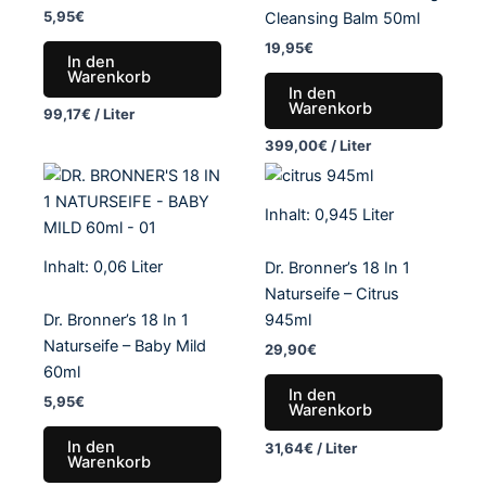
Bewertet
5,95
€
Cleansing Balm 50ml
mit
5.00
19,95
€
von 5
In den
Warenkorb
In den
Warenkorb
99,17
€
/
Liter
399,00
€
/
Liter
Inhalt: 0,945
Liter
Inhalt: 0,06
Liter
Dr. Bronner’s 18 In 1
Naturseife – Citrus
Dr. Bronner’s 18 In 1
945ml
Naturseife – Baby Mild
29,90
€
60ml
In den
5,95
€
Warenkorb
In den
31,64
€
/
Liter
Warenkorb