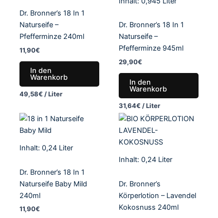
Inhalt: 0,945
Liter
Dr. Bronner’s 18 In 1
Naturseife –
Dr. Bronner’s 18 In 1
Pfefferminze 240ml
Naturseife –
Pfefferminze 945ml
11,90
€
29,90
€
In den
Warenkorb
In den
Warenkorb
49,58
€
/
Liter
31,64
€
/
Liter
Inhalt: 0,24
Liter
Inhalt: 0,24
Liter
Dr. Bronner’s 18 In 1
Naturseife Baby Mild
Dr. Bronner’s
240ml
Körperlotion – Lavendel
Kokosnuss 240ml
11,90
€