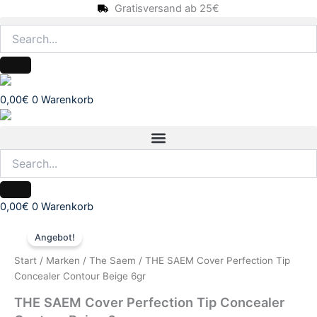
Zum
Gratisversand ab 25€
Inhalt
springen
0,00
€
0
Warenkorb
0,00
€
0
Warenkorb
THE
Ursprünglicher
Aktueller
SAEM
Angebot!
Cover
Preis
Preis
Start
/
Marken
/
The Saem
/ THE SAEM Cover Perfection Tip
Perfection
war:
ist:
Concealer Contour Beige 6gr
Tip
Concealer
THE SAEM Cover Perfection Tip Concealer
8,95€
6,95€.
Contour