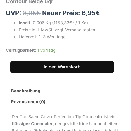
Contour Beige 6gr
Beige
6gr
UVP:
8,95
€
Neuer Preis:
6,95
€
Menge
Inhalt
:
0,006 Kg
(1158,33
€* /
1 Kg
)
Preise inkl. MwSt. zzgl. Versandkosten
Lieferzeit: 1-3 Werktage
Verfügbarkeit:
1 vorrätig
In den Warenkorb
Beschreibung
Rezensionen (0)
Der The Saem Cover Perfection Tip Concealer ist ein
flüssiger Concealer
, der gezielt kleine Unebenheiten,
Rötungen, Pickelmale und dunkle Augenringe abdeckt