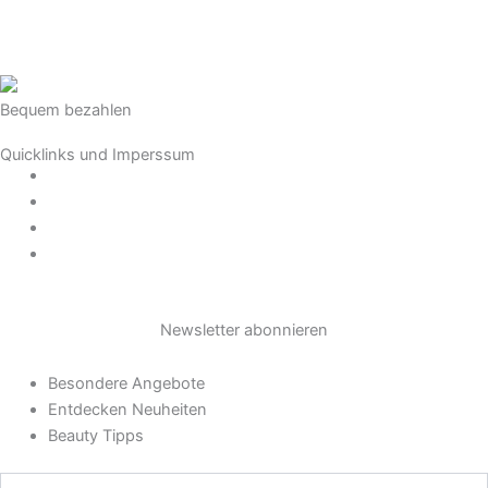
Bequem bezahlen
Quicklinks und Imperssum
Datenschutz
AGB
Impressum
Widerrufsrecht
Newsletter abonnieren
Besondere Angebote
Entdecken Neuheiten
Beauty Tipps
Geben