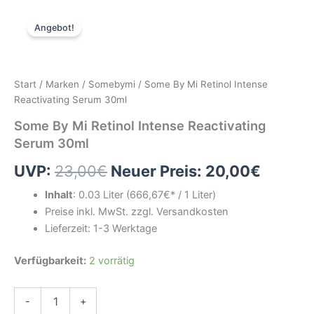
Angebot!
Start
/
Marken
/
Somebymi
/ Some By Mi Retinol Intense
Reactivating Serum 30ml
Some By Mi Retinol Intense Reactivating
Serum 30ml
Ursprünglicher
Aktuell
UVP:
23,00
€
Neuer Preis:
20,00
€
Preis
Preis
Inhalt
:
0.03 Liter
(666,67
€* / 1 Liter)
Preise inkl. MwSt. zzgl. Versandkosten
war:
ist:
Lieferzeit: 1-3 Werktage
23,00€
20,00€
Some
Verfügbarkeit:
2 vorrätig
By
Mi
Retinol
-
+