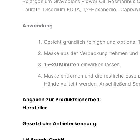
Pelargonium Graveolens Flower Oil, Rosmarinus Of
Laurate, Disodium EDTA, 1,2‑Hexanediol, Capryly
Anwendung
Gesicht gründlich reinigen und optional
Maske aus der Verpackung nehmen und g
15–20 Minuten
einwirken lassen.
Maske entfernen und die restliche Esse
Hände verteilt werden. Anschließend S
Angaben zur Produktsicherheit:
Hersteller
Gesetzliche Anbieterkennung:
LH Brands GmbH