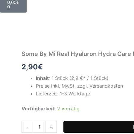
0,00
€
0
Some By Mi Real Hyaluron Hydra Care
2,90
€
Inhalt
:
1 Stück
(
2,9
€* / 1 Stück)
Preise inkl. MwSt. zzgl. Versandkosten
Lieferzeit: 1-3 Werktage
Some
Verfügbarkeit:
2 vorrätig
By
Mi
Real
-
+
Hyaluron