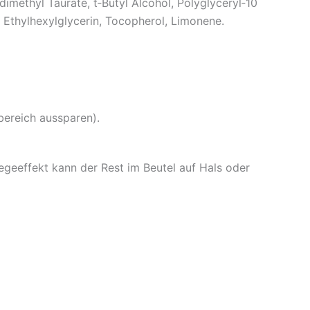
methyl Taurate, t‑Butyl Alcohol, Polyglyceryl‑10
 Ethylhexylglycerin, Tocopherol, Limonene.
ereich aussparen).
legeeffekt kann der Rest im Beutel auf Hals oder