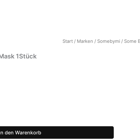
Start
/
Marken
/
Somebymi
/ Some B
 Mask 1Stück
In den Warenkorb