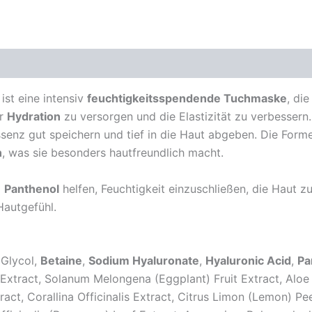
ist eine intensiv
feuchtigkeitsspendende Tuchmaske
, di
er
Hydration
zu versorgen und die Elastizität zu verbessern
senz gut speichern und tief in die Haut abgeben. Die Forme
n
, was sie besonders hautfreundlich macht.
d
Panthenol
helfen, Feuchtigkeit einzuschließen, die Haut z
Hautgefühl.
 Glycol,
Betaine
,
Sodium Hyaluronate
,
Hyaluronic Acid
,
Pa
t Extract, Solanum Melongena (Eggplant) Fruit Extract, Al
ct, Corallina Officinalis Extract, Citrus Limon (Lemon) Peel