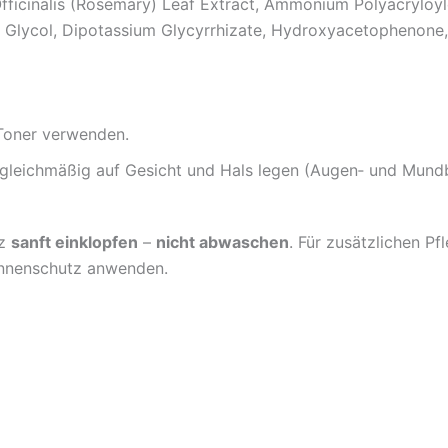
ficinalis (Rosemary) Leaf Extract, Ammonium Polyacryloyldi
l Glycol, Dipotassium Glycyrrhizate, Hydroxyacetophenone,
 Toner verwenden.
leichmäßig auf Gesicht und Hals legen (Augen‑ und Mundb
nz
sanft einklopfen
–
nicht abwaschen
. Für zusätzlichen Pf
onnenschutz anwenden.