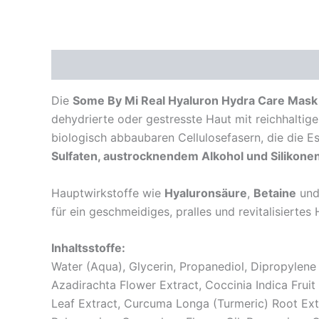
Hydra
Care
Mask
1Stück
Beschreibung
Rezensionen (0)
Menge
Die
Some By Mi Real Hyaluron Hydra Care Mask
dehydrierte oder gestresste Haut mit reichhaltig
biologisch abbaubaren Cellulosefasern, die die Es
Sulfaten, austrocknendem Alkohol und Silikone
Hauptwirkstoffe wie
Hyaluronsäure
,
Betaine
un
für ein geschmeidiges, pralles und revitalisiertes 
Inhaltsstoffe:
Water (Aqua), Glycerin, Propanediol, Dipropylene
Azadirachta Flower Extract, Coccinia Indica Frui
Leaf Extract, Curcuma Longa (Turmeric) Root Extra