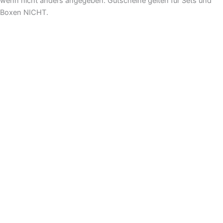
wenn nicht anders angegeben. Gutscheine gelten für Sets und
Boxen NICHT.