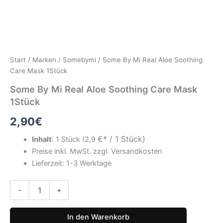
Start
/
Marken
/
Somebymi
/ Some By Mi Real Aloe Soothing
Care Mask 1Stück
Some By Mi Real Aloe Soothing Care Mask
1Stück
2,90
€
€* / 1 Stück)
Inhalt
:
1 Stück
(
2,9
Preise inkl. MwSt. zzgl. Versandkosten
Lieferzeit: 1-3 Werktage
Some
-
+
By
Mi
Real
In den Warenkorb