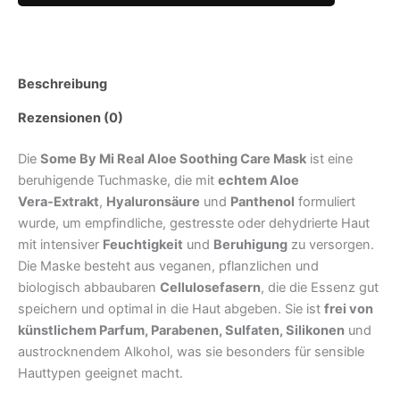
Aloe
Soothing
Care
Mask
1Stück
Beschreibung
Menge
Rezensionen (0)
Die
Some By Mi
Real Aloe Soothing Care Mask
ist eine
beruhigende Tuchmaske, die mit
echtem Aloe
Vera‑Extrakt
,
Hyaluronsäure
und
Panthenol
formuliert
wurde, um empfindliche, gestresste oder dehydrierte Haut
mit intensiver
Feuchtigkeit
und
Beruhigung
zu versorgen.
Die Maske besteht aus veganen, pflanzlichen und
biologisch abbaubaren
Cellulosefasern
, die die Essenz gut
speichern und optimal in die Haut abgeben. Sie ist
frei von
künstlichem Parfum, Parabenen, Sulfaten, Silikonen
und
austrocknendem Alkohol, was sie besonders für sensible
Hauttypen geeignet macht.