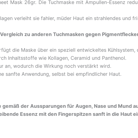
eet Mask 26gr. Die Tuchmaske mit Ampullen-Essenz reduz
agen verleiht sie fahler, müder Haut ein strahlendes und fr
im Vergleich zu anderen Tuchmasken gegen Pigmentflecke
ügt die Maske über ein speziell entwickeltes Kühlsystem, 
rch Inhaltsstoffe wie Kollagen, Ceramid und Panthenol.
ur an, wodurch die Wirkung noch verstärkt wird.
ine sanfte Anwendung, selbst bei empfindlicher Haut.
sie gemäß der Aussparungen für Augen, Nase und Mund auf
bende Essenz mit den Fingerspitzen sanft in die Haut ei