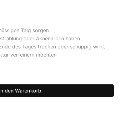
hüssigen Talg sorgen
nstrahlung oder Aknenarben haben
Ende des Tages trocken oder schuppig wirkt
uktur verfeinern möchten
In den Warenkorb