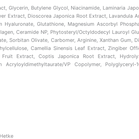
ract, Glycerin, Butylene Glycol, Niacinamide, Laminaria Jap
er Extract, Dioscorea Japonica Root Extract, Lavandula Ang
um Hyaluronate, Glutathione, Magnesium Ascorbyl Phospha
lagen, Ceramide NP, Phytosteryl/Octyldodecyl Lauroyl Glut
ivate, Sorbitan Olivate, Carbomer, Arginine, Xanthan Gum, 
lcellulose, Camellia Sinensis Leaf Extract, Zingiber Offi
s Fruit Extract, Coptis Japonica Root Extract, Hydroly
Acryloyldimethyltaurate/VP Copolymer, Polyglyceryl-10
 Hetke