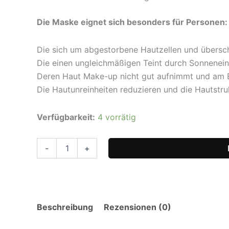
Die Maske eignet sich besonders für Personen:
Die sich um abgestorbene Hautzellen und übersc
Die einen ungleichmäßigen Teint durch Sonnenei
Deren Haut Make-up nicht gut aufnimmt und am 
Die Hautunreinheiten reduzieren und die Hautstr
MISSHA
Verfügbarkeit:
4 vorrätig
Vita
C
Plus
-
+
Spot
Correcting
Ampoule
Sheet
Mask
Beschreibung
Rezensionen (0)
26gr
Menge