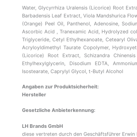
Water, Glycyrrhiza Uralensis (Licorice) Root Ext
Barbadensis Leaf Extract, Viola Mandshurica Flow
(Orange) Peel Oil, Panthenol, Adenosine, Sodi
Ascorbic Acid , Tranexamic Acid, Hydrolyzed col
Triglyceride, Cetyl Ethylhexanoate, Cetearyl Ol
Acryloyldimethyl Taurate Copolymer, Hydroxyethy
(Licorice) Root Extract, Schizandra Chinensi
Ethylhexylglycerin, Disodium EDTA, Ammonium 
Isostearate, Caprylyl Glycol, t-Butyl Alcohol
Angaben zur Produktsicherheit:
Hersteller
Gesetzliche Anbieterkennung:
LH Brands GmbH
diese vertreten durch den Geschäftsführer Erwin