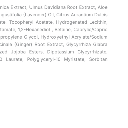
onica Extract, Ulmus Davidiana Root Extract, Aloe
ustifolia (Lavender) Oil, Citrus Aurantium Dulcis
te, Tocopheryl Acetate, Hydrogenated Lecithin,
amate, 1,2-Hexanediol , Betaine, Caprylic/Capric
Dipropylene Glycol, Hydroxyethyl Acrylate/Sodium
cinale (Ginger) Root Extract, Glycyrrhiza Glabra
zed Jojoba Esters, Dipotassium Glycyrrhizate,
 Laurate, Polyglyceryl-10 Myristate, Sorbitan