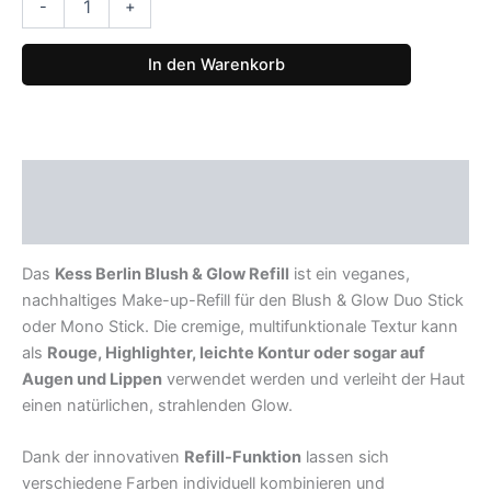
&
-
+
Glow
Refill
In den Warenkorb
-
Cheeks
Blush
5gr
Menge
Beschreibung
Rezensionen (0)
Das
Kess Berlin Blush & Glow Refill
ist ein veganes,
nachhaltiges Make-up-Refill für den Blush & Glow Duo Stick
oder Mono Stick. Die cremige, multifunktionale Textur kann
als
Rouge, Highlighter, leichte Kontur oder sogar auf
Augen und Lippen
verwendet werden und verleiht der Haut
einen natürlichen, strahlenden Glow.
Dank der innovativen
Refill-Funktion
lassen sich
verschiedene Farben individuell kombinieren und