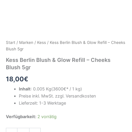
Start
/
Marken
/
Kess
/ Kess Berlin Blush & Glow Refill – Cheeks
Blush 5gr
Kess Berlin Blush & Glow Refill – Cheeks
Blush 5gr
18,00
€
Inhalt
:
0.005 Kg
(3600
€* / 1 kg)
Preise inkl. MwSt. zzgl. Versandkosten
Lieferzeit: 1-3 Werktage
Kess
Verfügbarkeit:
2 vorrätig
Berlin
Blush