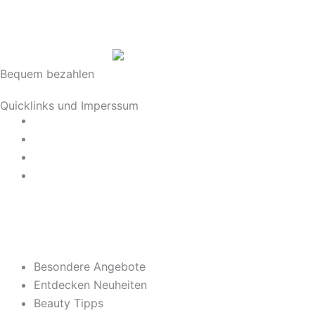
n
s
Bequem bezahlen
t
Quicklinks und Imperssum
a
Datenschutz
AGB
g
Impressum
Widerrufsrecht
r
a
m
Besondere Angebote
Entdecken Neuheiten
Beauty Tipps