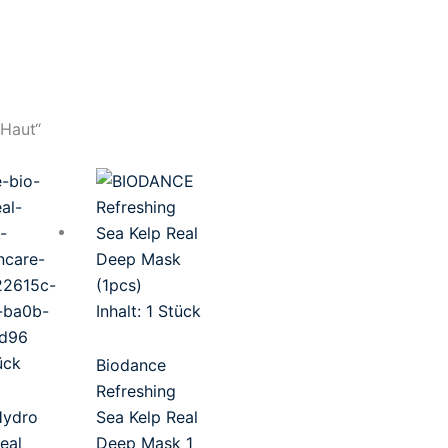
 Haut“
Inhalt: 1
Stück
ück
Biodance
Refreshing
Hydro
Sea Kelp Real
eal
Deep Mask 1