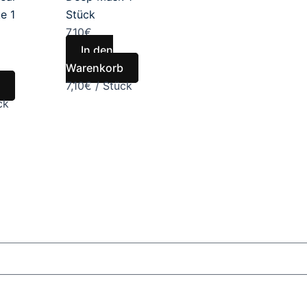
e 1
Stück
7,10
€
In den
Warenkorb
7,10
€
/
Stück
ck