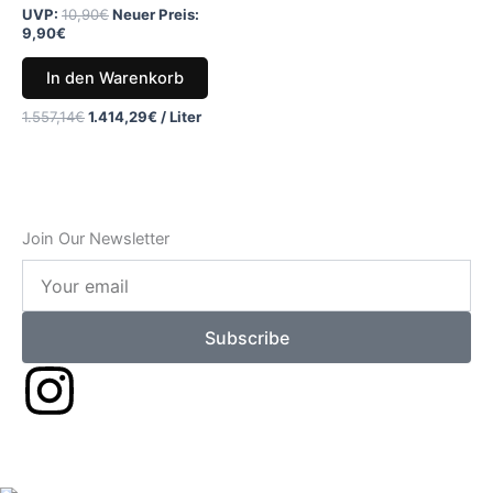
UVP:
10,90
€
Neuer Preis:
9,90
€
In den Warenkorb
1.557,14
€
1.414,29
€
/
Liter
Join Our Newsletter
Your
email
Subscribe
I
n