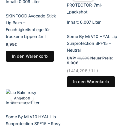
Inhalt: 0,009
Liter
9,90€.
10,90€
SKINFOOD Avocado Stick
Inhalt: 0,007
Liter
Lip Balm –
Feuchtigkeitspflege für
trockene Lippen 4ml
Some By Mi V10 HYAL Lip
Sunprotection SPF15 –
9,95
€
Neutral
In den Warenkorb
UVP:
10,90
€
Neuer Preis:
9,90
€
(
1.414,29
€
/ 1 L)
In den Warenkorb
Aktueller
Ursprünglicher
Preis
Preis
Angebot!
ist:
war:
Inhalt: 0,007
Liter
9,90€.
10,90€
Some By Mi V10 HYAL Lip
Sunprotection SPF15 – Rosy