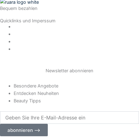
s
Bequem bezahlen
t
Quicklinks und Imperssum
a
Datenschutz
AGB
Impressum
g
Widerrufsrecht
r
Newsletter abonnieren
a
Besondere Angebote
m
Entdecken Neuheiten
Beauty Tipps
Geben
Sie
Ihre
abonnieren ⟶
E-
Mail-