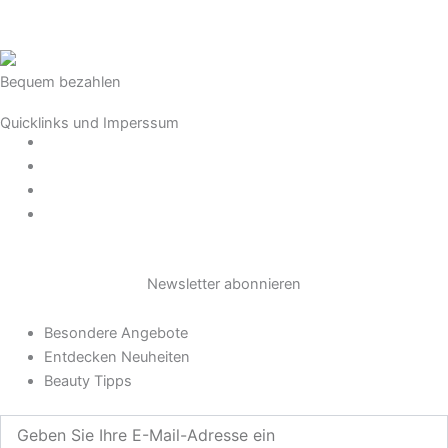
a
g
r
Bequem bezahlen
Quicklinks und Imperssum
a
Datenschutz
AGB
m
Impressum
Widerrufsrecht
Newsletter abonnieren
Besondere Angebote
Entdecken Neuheiten
Beauty Tipps
Geben
Sie