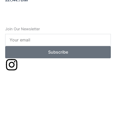
227,14
€
/
Liter
Join Our Newsletter
Your
email
Subscribe
I
n
s
t