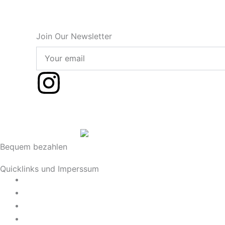
Join Our Newsletter
Your
email
I
n
s
Bequem bezahlen
t
Quicklinks und Imperssum
a
Datenschutz
AGB
g
Impressum
Widerrufsrecht