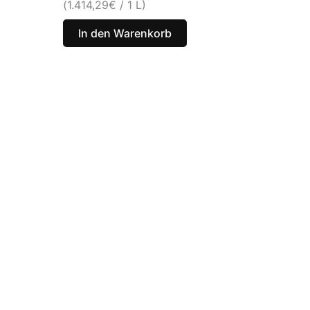
(
1.414,29
€
/ 1 L)
In den Warenkorb