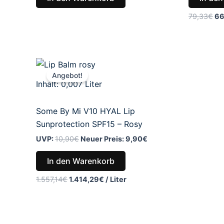
79,33
€
66
Ursprünglicher
Aktueller
Preis
Preis
Angebot!
war:
ist:
Inhalt: 0,007
Liter
10,90€
9,90€.
Some By Mi V10 HYAL Lip
Sunprotection SPF15 – Rosy
UVP:
10,90
€
Neuer Preis:
9,90
€
In den Warenkorb
1.557,14
€
1.414,29
€
/
Liter