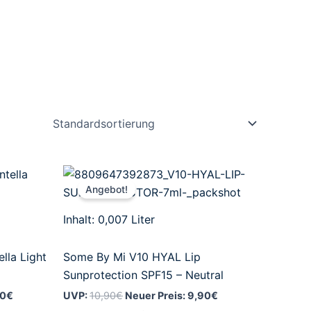
Aktueller
Ursprünglicher
Aktueller
Preis
Preis
Preis
Angebot!
ist:
war:
ist:
22,90€.
10,90€
9,90€.
Inhalt: 0,007
Liter
lla Light
Some By Mi V10 HYAL Lip
Sunprotection SPF15 – Neutral
90
€
UVP:
10,90
€
Neuer Preis:
9,90
€