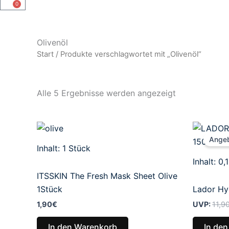
0
Warenkorb
Olivenöl
Start
/ Produkte verschlagwortet mit „Olivenöl“
Alle 5 Ergebnisse werden angezeigt
Angeb
Inhalt: 1
Stück
Inhalt: 0,
ITSSKIN The Fresh Mask Sheet Olive
1Stück
Lador Hy
1,90
€
UVP:
11,9
In den Warenkorb
In de