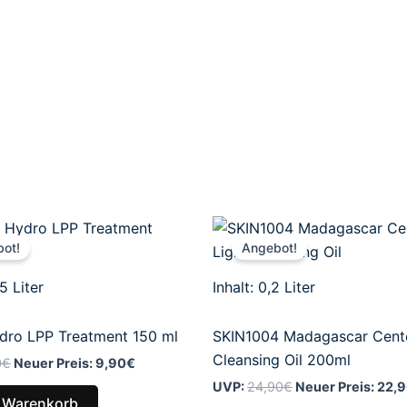
Ursprünglicher
Aktueller
Ursprünglicher
Preis
Preis
Preis
ot!
Angebot!
war:
ist:
war:
11,90€
9,90€.
24,90€
15
Liter
Inhalt: 0,2
Liter
dro LPP Treatment 150 ml
SKIN1004 Madagascar Cente
Cleansing Oil 200ml
0
€
Neuer Preis:
9,90
€
UVP:
24,90
€
Neuer Preis:
22,
n Warenkorb