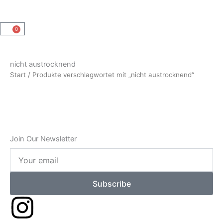
0
Warenkorb
nicht austrocknend
Start
/ Produkte verschlagwortet mit „nicht austrocknend“
Join Our Newsletter
Your
email
Subscribe
I