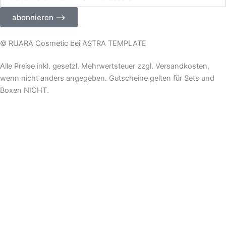
Sie
Ihre
abonnieren ⟶
E-
Mail-
Adresse
© RUARA Cosmetic bei ASTRA TEMPLATE
ein
Alle Preise inkl. gesetzl. Mehrwertsteuer zzgl. Versandkosten,
wenn nicht anders angegeben. Gutscheine gelten für Sets und
Boxen NICHT.