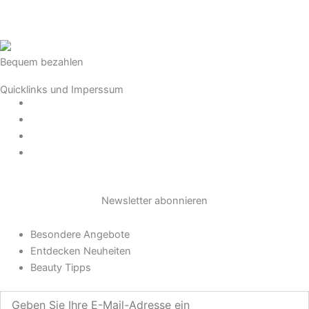
n
s
Bequem bezahlen
t
Quicklinks und Imperssum
a
Datenschutz
AGB
Impressum
g
Widerrufsrecht
r
Newsletter abonnieren
a
Besondere Angebote
m
Entdecken Neuheiten
Beauty Tipps
Geben