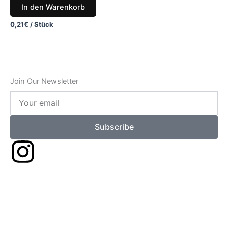
In den Warenkorb
0,21
€
/
Stück
Join Our Newsletter
Your
email
Subscribe
I
n
s
t