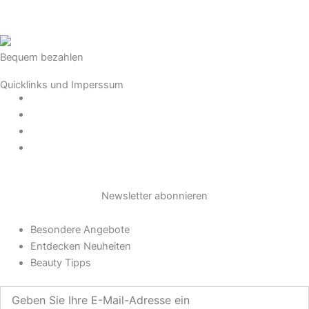
a
g
Bequem bezahlen
Quicklinks und Imperssum
r
Datenschutz
AGB
a
Impressum
Widerrufsrecht
m
Newsletter abonnieren
Besondere Angebote
Entdecken Neuheiten
Beauty Tipps
Geben
Sie