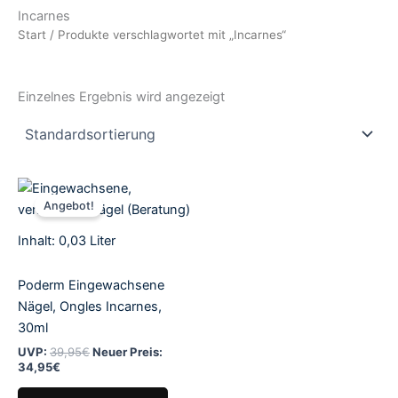
Incarnes
Start
/ Produkte verschlagwortet mit „Incarnes“
Einzelnes Ergebnis wird angezeigt
Aktueller
Ursprünglicher
Preis
Preis
Angebot!
ist:
war:
34,95€.
39,95€
Inhalt: 0,03
Liter
Poderm Eingewachsene
Nägel, Ongles Incarnes,
30ml
UVP:
39,95
€
Neuer Preis:
34,95
€