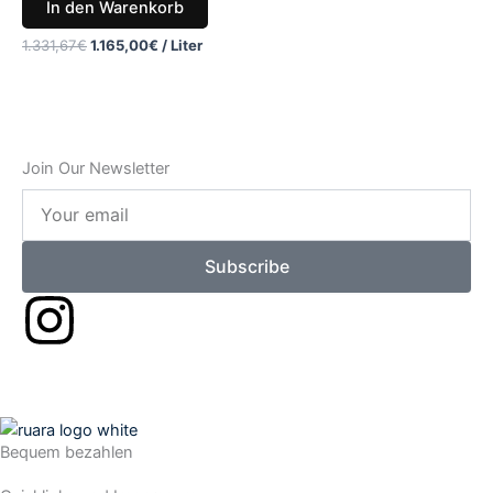
In den Warenkorb
1.331,67
€
1.165,00
€
/
Liter
Join Our Newsletter
Your
email
Subscribe
I
n
s
Bequem bezahlen
t