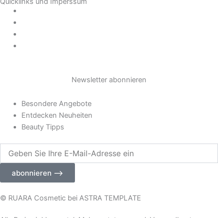
Quicklinks und Imperssum
a
Datenschutz
AGB
Impressum
g
Widerrufsrecht
r
Newsletter abonnieren
a
Besondere Angebote
m
Entdecken Neuheiten
Beauty Tipps
Geben
Sie
Ihre
abonnieren ⟶
E-
Mail-
Adresse
© RUARA Cosmetic bei ASTRA TEMPLATE
ein