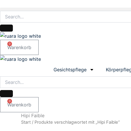
Zum
Inhalt
springen
0
Warenkorb
Gesichtspflege
Körperpfle
0
Warenkorb
Hipi Faible
Start
/ Produkte verschlagwortet mit „Hipi Faible“