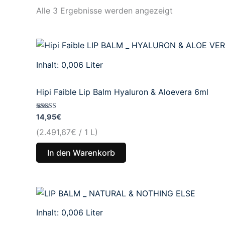
Alle 3 Ergebnisse werden angezeigt
Inhalt: 0,006
Liter
Hipi Faible Lip Balm Hyaluron & Aloevera 6ml
Bewertet mit
14,95
€
5.00
von 5
(
2.491,67
€
/ 1 L)
In den Warenkorb
Inhalt: 0,006
Liter