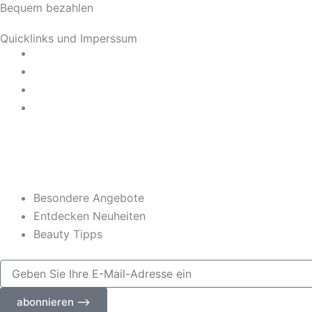
Bequem bezahlen
t
Quicklinks und Imperssum
a
Datenschutz
AGB
g
Impressum
Widerrufsrecht
r
a
m
Besondere Angebote
Entdecken Neuheiten
Beauty Tipps
Geben
Sie
Ihre
abonnieren ⟶
E-