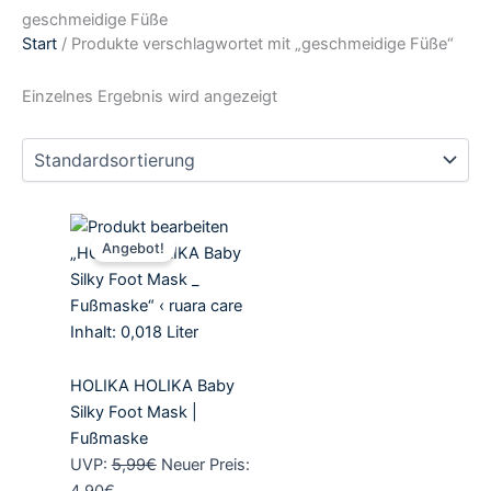
geschmeidige Füße
Start
/ Produkte verschlagwortet mit „geschmeidige Füße“
Einzelnes Ergebnis wird angezeigt
Aktueller
Ursprünglicher
Angebot!
Preis
Preis
ist:
war:
4,90€.
5,99€
Inhalt: 0,018
Liter
HOLIKA HOLIKA Baby
Silky Foot Mask |
Fußmaske
UVP:
5,99
€
Neuer Preis: