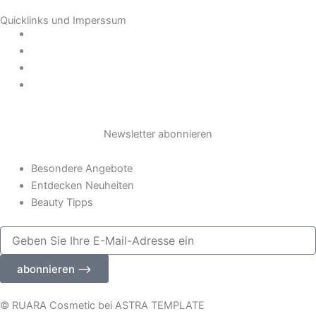
t
Quicklinks und Imperssum
a
Datenschutz
AGB
Impressum
g
Widerrufsrecht
r
Newsletter abonnieren
a
Besondere Angebote
m
Entdecken Neuheiten
Beauty Tipps
Geben
Sie
Ihre
abonnieren ⟶
E-
Mail-
Adresse
© RUARA Cosmetic bei ASTRA TEMPLATE