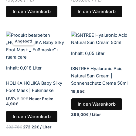
In den Warenkorb
In den Warenkorb
Aktueller
Ursprünglicher
Preis
Preis
Angebot!
ist:
war:
4,90€.
5,99€
Inhalt: 0,05
Liter
Inhalt: 0,018
Liter
ISNTREE Hyaluronic Acid
Natural Sun Cream |
HOLIKA HOLIKA Baby Silky
Sonnenschutz Creme 50ml
Foot Mask | Fußmaske
19,95
€
UVP:
5,99
€
Neuer Preis:
In den Warenkorb
4,90
€
399,00
€
/
Liter
In den Warenkorb
332,78
€
272,22
€
/
Liter