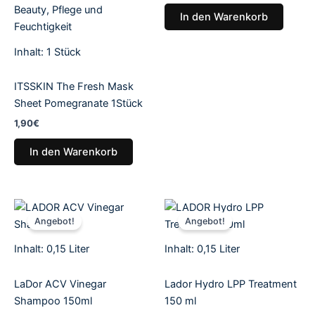
In den Warenkorb
Inhalt: 1
Stück
ITSSKIN The Fresh Mask
Sheet Pomegranate 1Stück
1,90
€
In den Warenkorb
Aktueller
Ursprünglicher
Aktueller
Ursprünglicher
Preis
Preis
Preis
Preis
Angebot!
Angebot!
ist:
war:
ist:
war:
16,95€.
22,95€
9,90€.
11,90€
Inhalt: 0,15
Liter
Inhalt: 0,15
Liter
LaDor ACV Vinegar
Lador Hydro LPP Treatment
Shampoo 150ml
150 ml