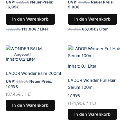
UVP:
22,95
€
Neuer Preis:
UVP:
11,90
€
Neuer Preis:
16,95
€
9,90
€
In den Warenkorb
In den Warenkorb
153,00
€
113,00
€
/
Liter
79,33
€
66,00
€
/
Liter
Aktueller
Ursprünglicher
Preis
Preis
Angebot!
ist:
war:
Inhalt: 0,2
Liter
17,49€.
21,95€
Inhalt: 0,1
Liter
LADOR Wonder Balm 200ml
LADOR Wonder Full Hair
UVP:
21,95
€
Neuer Preis:
17,49
€
Serum 100ml
(
87,45
€
/ 1 L)
17,49
€
(
174,90
€
/ 1 L)
In den Warenkorb
In den Warenkorb