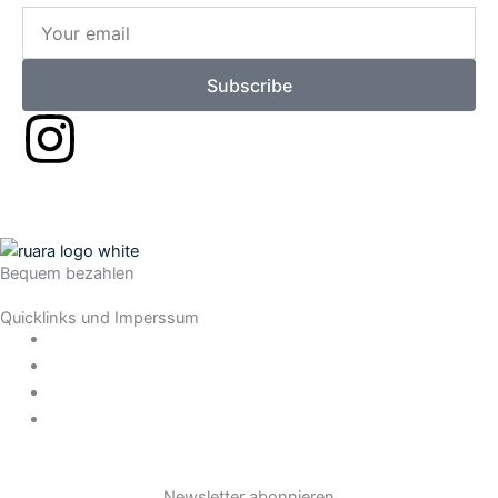
Your
email
Subscribe
I
n
s
Bequem bezahlen
t
Quicklinks und Imperssum
a
Datenschutz
AGB
Impressum
g
Widerrufsrecht
r
Newsletter abonnieren