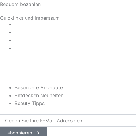
Bequem bezahlen
t
Quicklinks und Imperssum
a
Datenschutz
AGB
g
Impressum
Widerrufsrecht
r
a
m
Besondere Angebote
Entdecken Neuheiten
Beauty Tipps
Geben
Sie
Ihre
abonnieren ⟶
E-