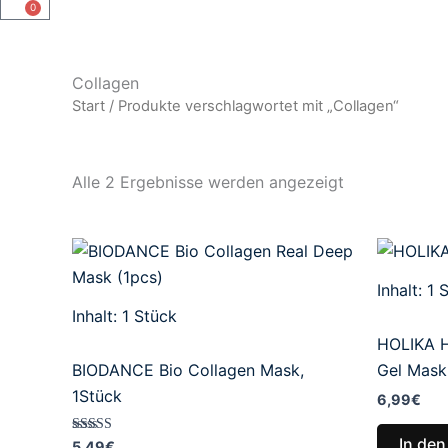
0
Warenkorb
Collagen
Start
/ Produkte verschlagwortet mit „Collagen“
Alle 2 Ergebnisse werden angezeigt
Inhalt: 1
S
Inhalt: 1
Stück
HOLIKA H
BIODANCE Bio Collagen Mask,
Gel Mask
1Stück
6,99
€
In de
Bewertet mit
5,49
€