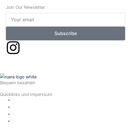
Join Our Newsletter
Your
email
Subscribe
I
n
s
Bequem bezahlen
t
Quicklinks und Imperssum
a
Datenschutz
AGB
Impressum
g
Widerrufsrecht