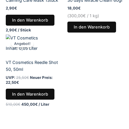
Calming Care Mask 1Stück
30 days Miracle Cream 60gr
2,90
€
18,00
€
(
300,00
€
/ 1 kg)
In den Warenkorb
In den Warenkorb
2,90
€
/
Stück
Aktueller
Ursprünglicher
Preis
Preis
Angebot!
ist:
war:
Inhalt: 0,05
Liter
22,50€.
25,50€
VT Cosmetics Reedle Shot
50, 50ml
UVP:
25,50
€
Neuer Preis:
22,50
€
In den Warenkorb
510,00
€
450,00
€
/
Liter