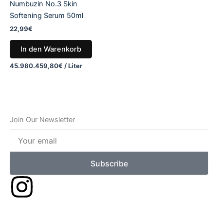
Numbuzin No.3 Skin
Softening Serum 50ml
22,99
€
In den Warenkorb
45.980.459,80
€
/
Liter
Join Our Newsletter
Your
email
Subscribe
I
n