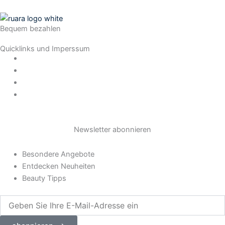
s
Bequem bezahlen
t
Quicklinks und Imperssum
a
Datenschutz
AGB
Impressum
g
Widerrufsrecht
r
Newsletter abonnieren
a
Besondere Angebote
m
Entdecken Neuheiten
Beauty Tipps
Geben
Sie
Ihre