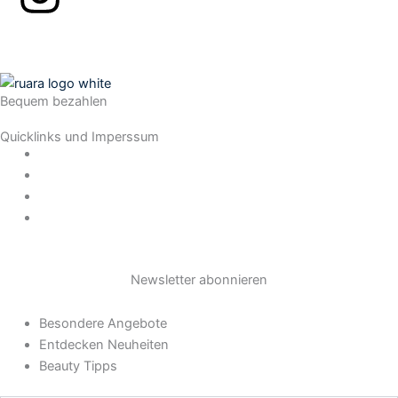
n
s
Bequem bezahlen
t
Quicklinks und Imperssum
a
Datenschutz
AGB
Impressum
g
Widerrufsrecht
r
Newsletter abonnieren
a
Besondere Angebote
m
Entdecken Neuheiten
Beauty Tipps