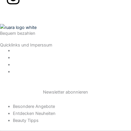
n
s
Bequem bezahlen
t
Quicklinks und Imperssum
a
Datenschutz
AGB
Impressum
g
Widerrufsrecht
r
Newsletter abonnieren
a
Besondere Angebote
m
Entdecken Neuheiten
Beauty Tipps