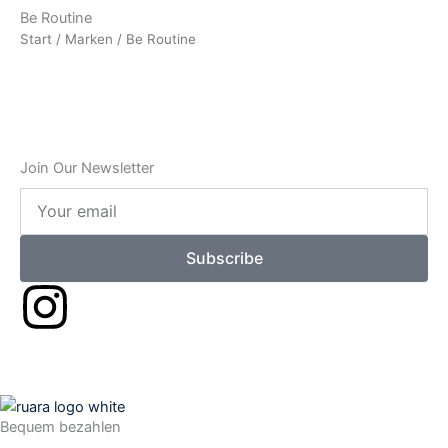
Be Routine
Start
/
Marken
/ Be Routine
Join Our Newsletter
Your
email
Subscribe
I
n
s
Bequem bezahlen