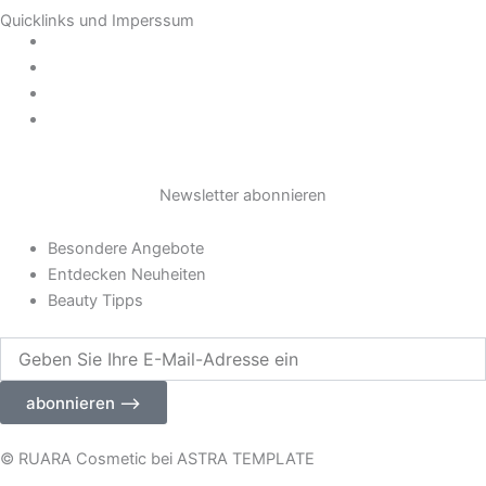
t
Quicklinks und Imperssum
a
Datenschutz
AGB
Impressum
g
Widerrufsrecht
r
Newsletter abonnieren
a
Besondere Angebote
m
Entdecken Neuheiten
Beauty Tipps
Geben
Sie
Ihre
abonnieren ⟶
E-
Mail-
Adresse
© RUARA Cosmetic bei ASTRA TEMPLATE
ein