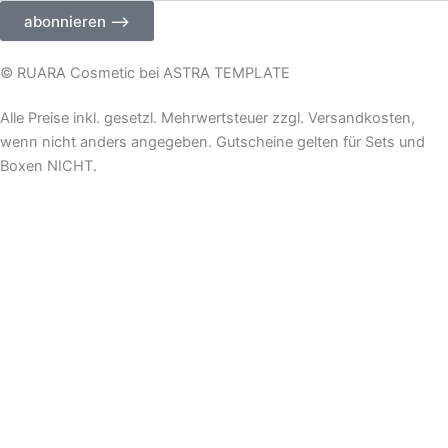
Ihre
abonnieren ⟶
E-
Mail-
Adresse
© RUARA Cosmetic bei ASTRA TEMPLATE
ein
Alle Preise inkl. gesetzl. Mehrwertsteuer zzgl. Versandkosten,
wenn nicht anders angegeben. Gutscheine gelten für Sets und
Boxen NICHT.