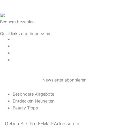
n
s
Bequem bezahlen
t
Quicklinks und Imperssum
a
Datenschutz
AGB
g
Impressum
Widerrufsrecht
r
Newsletter abonnieren
a
Besondere Angebote
m
Entdecken Neuheiten
Beauty Tipps
Geben
Sie