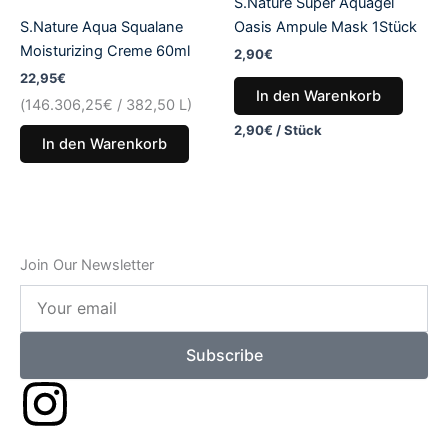
S.Nature Super Aquagel
S.Nature Aqua Squalane
Oasis Ampule Mask 1Stück
Moisturizing Creme 60ml
2,90
€
22,95
€
In den Warenkorb
(
146.306,25
€
/ 382,50 L)
2,90
€
/
Stück
In den Warenkorb
Join Our Newsletter
Your
email
Subscribe
I