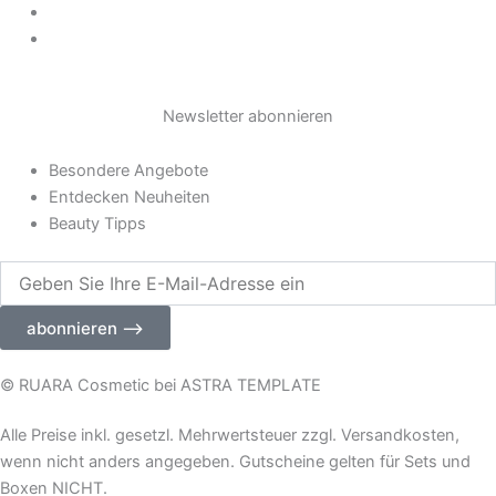
Impressum
g
Widerrufsrecht
r
Newsletter abonnieren
a
Besondere Angebote
m
Entdecken Neuheiten
Beauty Tipps
Geben
Sie
Ihre
abonnieren ⟶
E-
Mail-
Adresse
© RUARA Cosmetic bei ASTRA TEMPLATE
ein
Alle Preise inkl. gesetzl. Mehrwertsteuer zzgl. Versandkosten,
wenn nicht anders angegeben. Gutscheine gelten für Sets und
Boxen NICHT.