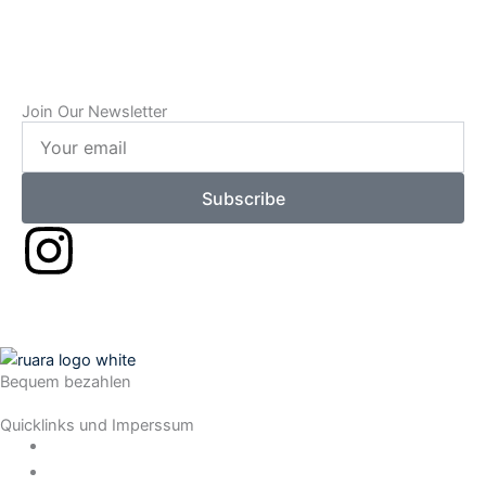
Join Our Newsletter
Your
email
Subscribe
I
n
s
Bequem bezahlen
t
Quicklinks und Imperssum
a
Datenschutz
AGB