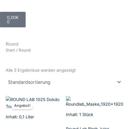
Warenkorb
0,00
€
0
Round
Start
/ Round
Alle 3 Ergebnisse werden angezeigt
Aktueller
Ursprünglicher
Preis
Preis
Angebot!
ist:
war:
11,95€.
20,95€
Inhalt: 1
Stück
Inhalt: 0,1
Liter
Round Lab Birch Juice