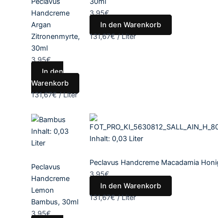
Peclavus
30ml
Handcreme
3,95
€
Argan
In den Warenkorb
Zitronenmyrte,
131,67
€
/
Liter
30ml
3,95
€
In den
Warenkorb
131,67
€
/
Liter
Inhalt: 0,03
Inhalt: 0,03
Liter
Liter
Peclavus Handcreme Macadamia Honi
Peclavus
3,95
€
Handcreme
In den Warenkorb
Lemon
131,67
€
/
Liter
Bambus, 30ml
3,95
€