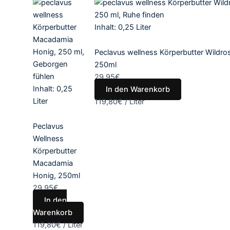
Inhalt: 0,25
Liter
Peclavus wellness Körperbutter Wildro
250ml
29,95
€
Inhalt: 0,25
In den Warenkorb
Liter
119,80
€
/
Liter
Peclavus
Wellness
Körperbutter
Macadamia
Honig, 250ml
29,95
€
In den
Warenkorb
119,80
€
/
Liter