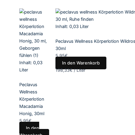
Inhalt: 0,03
Liter
Peclavus Wellness Körperlotion Wildros
30ml
5,95
€
Inhalt: 0,03
In den Warenkorb
Liter
198,33
€
/
Liter
Peclavus
Wellness
Körperlotion
Macadamia
Honig, 30ml
5,95
€
In den