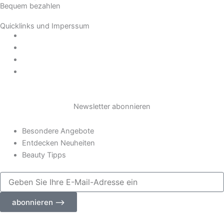
Bequem bezahlen
t
Quicklinks und Imperssum
a
Datenschutz
AGB
Impressum
g
Widerrufsrecht
r
Newsletter abonnieren
a
Besondere Angebote
m
Entdecken Neuheiten
Beauty Tipps
Geben
Sie
Ihre
abonnieren ⟶
E-
Mail-